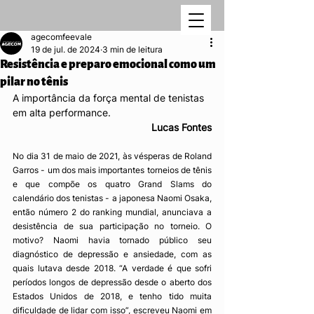
agecomfeevale
19 de jul. de 2024
3 min de leitura
Resistência e preparo emocional como um
pilar no tênis
A importância da força mental de tenistas 
em alta performance.
Lucas Fontes
No dia 31 de maio de 2021, às vésperas de Roland 
Garros - um dos mais importantes torneios de tênis 
e que compõe os quatro Grand Slams do 
calendário dos tenistas - a japonesa Naomi Osaka, 
então número 2 do ranking mundial, anunciava a 
desistência de sua participação no torneio. O 
motivo? Naomi havia tornado público seu 
diagnóstico de depressão e ansiedade, com as 
quais lutava desde 2018. “A verdade é que sofri 
períodos longos de depressão desde o aberto dos 
Estados Unidos de 2018, e tenho tido muita 
dificuldade de lidar com isso”, escreveu Naomi em 