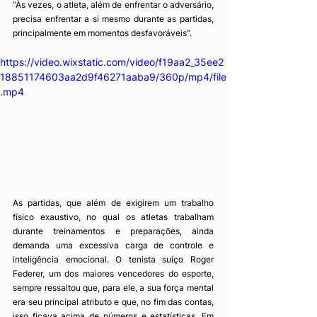
“Às vezes, o atleta, além de enfrentar o adversário, 
precisa enfrentar a si mesmo durante as partidas, 
principalmente em momentos desfavoráveis”. 
https://video.wixstatic.com/video/f19aa2_35ee2
18851174603aa2d9f46271aaba9/360p/mp4/file
.mp4
As partidas, que além de exigirem um trabalho 
físico exaustivo, no qual os atletas trabalham 
durante treinamentos e preparações, ainda 
demanda uma excessiva carga de controle e 
inteligência emocional. O tenista suíço Roger 
Federer, um dos maiores vencedores do esporte, 
sempre ressaltou que, para ele, a sua força mental 
era seu principal atributo e que, no fim das contas, 
isso ficava acima de números e estatísticas. Em 