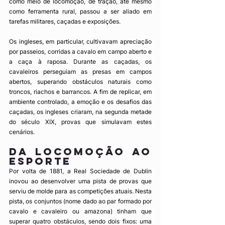
como meio de locomoção, de tração, até mesmo 
como ferramenta rural, passou a ser aliado em 
tarefas militares, caçadas e exposições.
Os ingleses, em particular, cultivavam apreciação 
por passeios, corridas a cavalo em campo aberto e 
a caça à raposa. Durante as caçadas, os 
cavaleiros perseguiam as presas em campos 
abertos, superando obstáculos naturais como 
troncos, riachos e barrancos. A fim de replicar, em 
ambiente controlado, a emoção e os desafios das 
caçadas, os ingleses criaram, na segunda metade 
do século XIX, provas que simulavam estes 
cenários.
Da locomoção ao 
esporte
Por volta de 1881, a Real Sociedade de Dublin 
inovou ao desenvolver uma pista de provas que 
serviu de molde para as competições atuais. Nesta 
pista, os conjuntos (nome dado ao par formado por 
cavalo e cavaleiro ou amazona) tinham que 
superar quatro obstáculos, sendo dois fixos: uma 