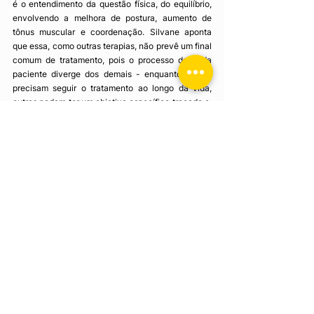
é o entendimento da questão física, do equilíbrio, 
envolvendo a melhora de postura, aumento de 
tônus muscular e coordenação. Silvane aponta 
que essa, como outras terapias, não prevê um final 
comum de tratamento, pois o processo de cada 
paciente diverge dos demais - enquanto alguns 
precisam seguir o tratamento ao longo da vida, 
outros podem ter um objetivo específico traçado e, 
ao alcançá-lo, receber alta. E, devido a essa 
continuidade, alguns pacientes podem apresentar 
maior autonomia e entendimento de como lidar 
com o cavalo, sendo encaminhado ao programa de 
equoterapia pré-esportiva. Neste programa, o 
paciente aprende a conduzir o cavalo e andar 
sozinho, tendo o terapeuta como orientador dentro 
da pista, e o cavalo sem um guia e sem 
acompanhamento lateral do paciente. É desse 
programa que são selecionados os cavaleiros que 
irão para o esporte para-equestre, salienta 
Silvane.