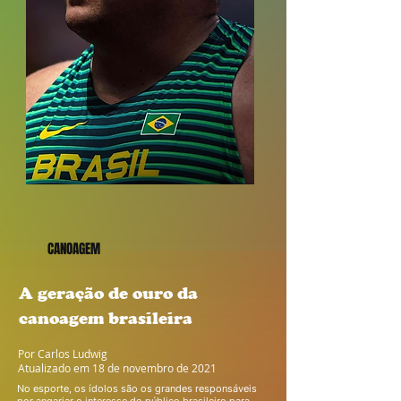
CANOAGEM
A geração de ouro da
canoagem brasileira
Por Carlos Ludwig
Atualizado em 18 de novembro de 2021
No esporte, os ídolos são os grandes responsáveis