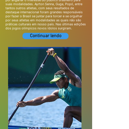
por angariar o interesse do público brasileiro para
suas modalidades. Ayrton Senna, Guga, Popó, entre
tantos outros atletas, com seus resultados de
destaque internacional foram grandes responsáveis
por fazer o Brasil se juntar para torcer e se orgulhar
por seus atletas em modalidades as quais não são
práticas culturais em nosso país. Nas últimas edições
dos jogos olímpicos novos ídolos surgiram.
Continuar lendo